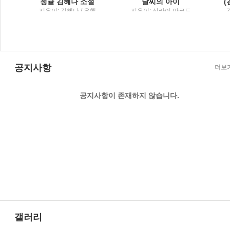
청귤 김혜나 소설
날씨의 아이
지은이: 김혜나 / 은행
지은이: 신카이 마코토
나무
; 옮긴이: 민경욱 / 대원
씨아이
공지사항
더보
공지사항이 존재하지 않습니다.
갤러리