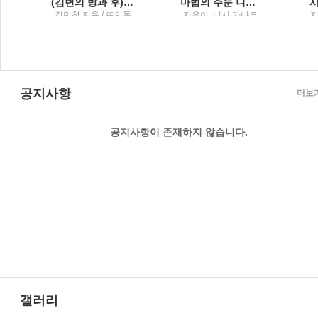
(김변의 방과 후) 법률사무소 그런 법이 어딨냐고 묻고 싶을 때
마법의 주문 니시 가나코 소설
토
김민철 지음 / 뜨인돌
지은이: 니시 가나코 ;
지
원
옮긴이: 이영미 / 해냄
출판사
공지사항
더보
공지사항이 존재하지 않습니다.
갤러리