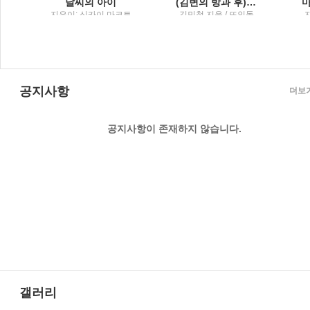
설
날씨의 아이
(김변의 방과 후) 법률사무소 그런 법이 어딨냐고 묻고 싶을 때
행
지은이: 신카이 마코토
김민철 지음 / 뜨인돌
; 옮긴이: 민경욱 / 대원
씨아이
공지사항
더보
공지사항이 존재하지 않습니다.
갤러리