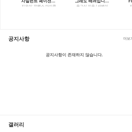
사일런트 페이션트 알렉스 마이클리디스 장편소설
그래도 배려입니다행복을 담은 그릇 이야기
;
지은이: 알렉스 마이클
윤교식 지음 / 새벽이
냄
리디스 ; 옮긴이: 남명
슬
빈
성 / 해냄
정
공지사항
더보
공지사항이 존재하지 않습니다.
갤러리