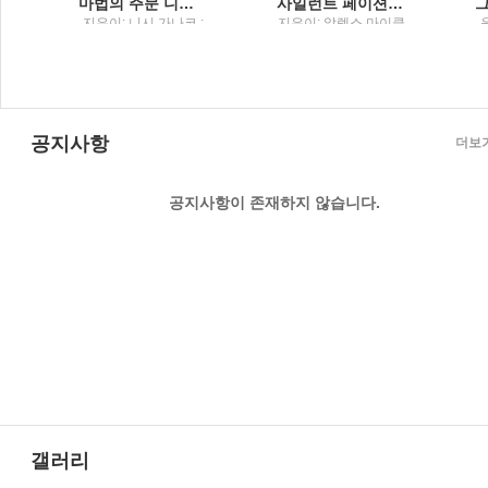
법이 어딨냐고 묻고 싶을 때
마법의 주문 니시 가나코 소설
사일런트 페이션트 알렉스 마이클리디스 장편소설
돌
지은이: 니시 가나코 ;
지은이: 알렉스 마이클
옮긴이: 이영미 / 해냄
리디스 ; 옮긴이: 남명
출판사
성 / 해냄
공지사항
더보
공지사항이 존재하지 않습니다.
갤러리