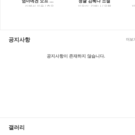
엄마에겐 오프 스위치가 필요해 퇴근 없는 워킹맘의 일상 공감 에세이
청귤 김혜나 소설
세
이혜선 지음 / 호우
지은이: 김혜나 / 은행
지
나무
;
공지사항
더보
공지사항이 존재하지 않습니다.
갤러리