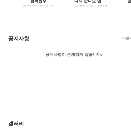
 7가지 몸의 단서
행복원주
다시 만나요 엄마 이 시대 부모들에게 전하는 권민자 수녀의 위로와 격려
마
원주시장 / 원주시 시
권민자 지음 / 세종(세
박
정홍보실
종서적)
진
공지사항
더보
공지사항이 존재하지 않습니다.
갤러리