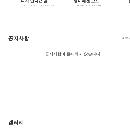
다시 만나요 엄마 이 시대 부모들에게 전하는 권민자 수녀의 위로와 격려
엄마에겐 오프 스위치가 필요해 퇴근 없는 워킹맘의 일상 공감 에세이
시
권민자 지음 / 세종(세
이혜선 지음 / 호우
종서적)
공지사항
더보
공지사항이 존재하지 않습니다.
갤러리