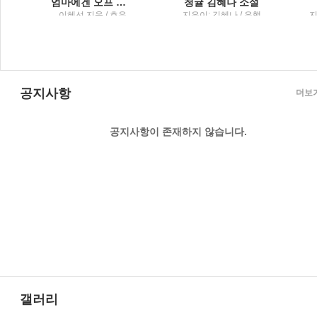
엄마에겐 오프 스위치가 필요해 퇴근 없는 워킹맘의 일상 공감 에세이
청귤 김혜나 소설
세
이혜선 지음 / 호우
지은이: 김혜나 / 은행
지
나무
;
공지사항
더보
공지사항이 존재하지 않습니다.
갤러리