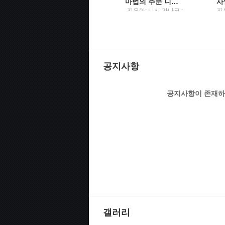
(김변의 방과 후) 법률사무소 그런 법이 어딨냐고 묻고 싶을 때
마법의 주문 니시 가나코 소설
토
김민철 지음 / 뜨인돌
지은이: 니시 가나코 ;
지
원
옮긴이: 이영미 / 해냄
리
출판사
공지사항
공지사항이 존재하
갤러리