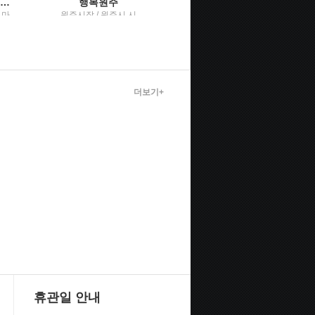
FBI 행동의 심리학말보다 정직한 7가지 몸의 단서
행복원주
다시 만나요 엄마 이 시대 부모들에게 전하는 권민자 수녀의 위로와 격려
 마
원주시장 / 원주시 시
권민자 지음 / 세종(세
 박
정홍보실
종서적)
웅진
더보기+
휴관일 안내