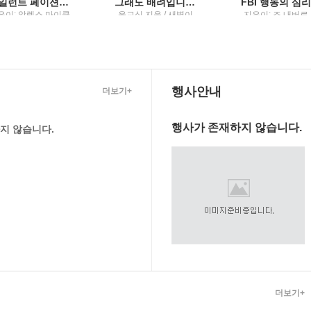
사일런트 페이션트 알렉스 마이클리디스 장편소설
그래도 배려입니다행복을 담은 그릇 이야기
은이: 알렉스 마이클
윤교식 지음 / 새벽이
지은이: 조 내버로,
디스 ; 옮긴이: 남명
슬
빈 칼린스 ; 옮긴이:
성 / 해냄
정길 / 리더스북 : 
씽크빅
행사안내
더보기+
행사가 존재하지 않습니다.
지 않습니다.
더보기+