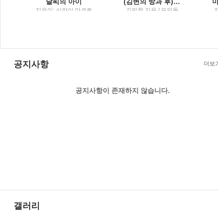
설
날씨의 아이
(김변의 방과 후) 법률사무소 그런 법이 어딨냐고 묻고 싶을 때
행
지은이: 신카이 마코토
김민철 지음 / 뜨인돌
; 옮긴이: 민경욱 / 대원
씨아이
공지사항
더보
공지사항이 존재하지 않습니다.
갤러리