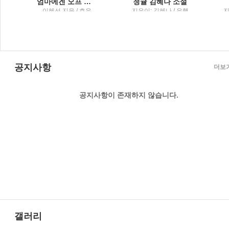
엄마에겐 오프 스위치가 필요해 퇴근 없는 워킹맘의 일상 공감 에세이
청귤 김혜나 소설
세
이혜선 지음 / 호우
지은이: 김혜나 / 은행
지
나무
;
공지사항
더보
공지사항이 존재하지 않습니다.
갤러리