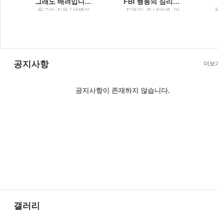
마이클리디스 장편소설
그래도 배려입니다행복을 담은 그릇 이야기
FBI 행동의 심리학말보다 정직한 7가지 몸의 단서
클
윤교식 지음 / 새벽이
지은이: 조 내버로, 마
명
슬
빈 칼린스 ; 옮긴이: 박
정길 / 리더스북 : 웅진
씽크빅
공지사항
더보
공지사항이 존재하지 않습니다.
갤러리