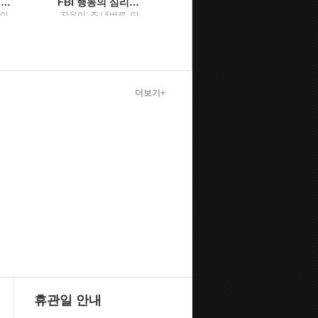
그래도 배려입니다행복을 담은 그릇 이야기
FBI 행동의 심리학말보다 정직한 7가지 몸의 단서
행복원주
벽이
지은이: 조 내버로, 마
원주시장 / 원주시 시
빈 칼린스 ; 옮긴이: 박
정홍보실
정길 / 리더스북 : 웅진
씽크빅
더보기+
휴관일 안내