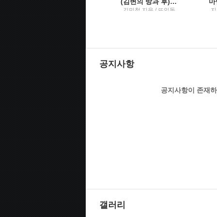
날씨의 아이
(김변의 방과 후) 법률사무소 그런 법이 어딨냐고 묻고 싶을 때
지은이: 신카이 마코토
김민철 지음 / 뜨인돌
지
; 옮긴이: 민경욱 / 대원
옮
씨아이
공지사항
공지사항이 존재하
갤러리