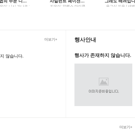
마법의 주문 니시 가나코 소설
사일런트 페이션트 알렉스 마이클리디스 장편소설
은이: 니시 가나코 ;
지은이: 알렉스 마이클
윤교식 지음 / 새
긴이: 이영미 / 해냄
리디스 ; 옮긴이: 남명
슬
출판사
성 / 해냄
행사안내
더보기+
행사가 존재하지 않습니다.
지 않습니다.
더보기+