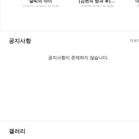
설
날씨의 아이
(김변의 방과 후) 법률사무소 그런 법이 어딨냐고 묻고 싶을 때
행
지은이: 신카이 마코토
김민철 지음 / 뜨인돌
; 옮긴이: 민경욱 / 대원
씨아이
공지사항
더보
공지사항이 존재하지 않습니다.
갤러리