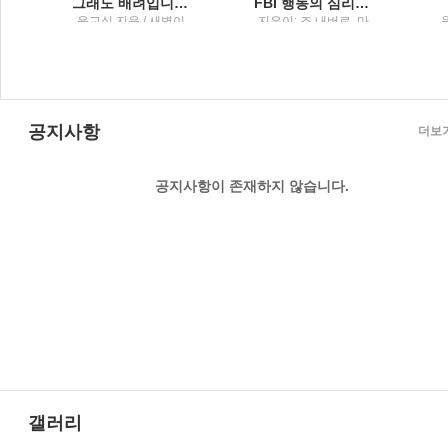
마이클리디스 장편소설
그래도 배려입니다행복을 담은 그릇 이야기
FBI 행동의 심리학말보다 정직한 7가지 몸의 단서
클
윤교식 지음 / 새벽이
지은이: 조 내버로, 마
명
슬
빈 칼린스 ; 옮긴이: 박
정길 / 리더스북 : 웅진
씽크빅
공지사항
더보
공지사항이 존재하지 않습니다.
갤러리