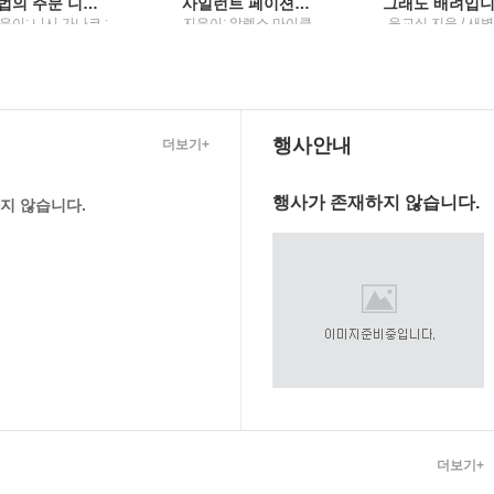
마법의 주문 니시 가나코 소설
사일런트 페이션트 알렉스 마이클리디스 장편소설
은이: 니시 가나코 ;
지은이: 알렉스 마이클
윤교식 지음 / 새
긴이: 이영미 / 해냄
리디스 ; 옮긴이: 남명
슬
출판사
성 / 해냄
행사안내
더보기+
행사가 존재하지 않습니다.
지 않습니다.
더보기+