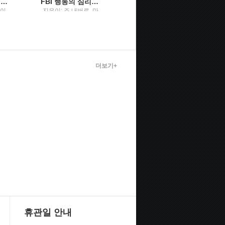
그래도 배려입니다행복을 담은 그릇 이야기
FBI 행동의 심리학말보다 정직한 7가지 몸의 단서
행복원주
벽이
지은이: 조 내버로, 마
원주시장 / 원주시 시
빈 칼린스 ; 옮긴이: 박
정홍보실
정길 / 리더스북 : 웅진
씽크빅
더보기+
휴관일 안내