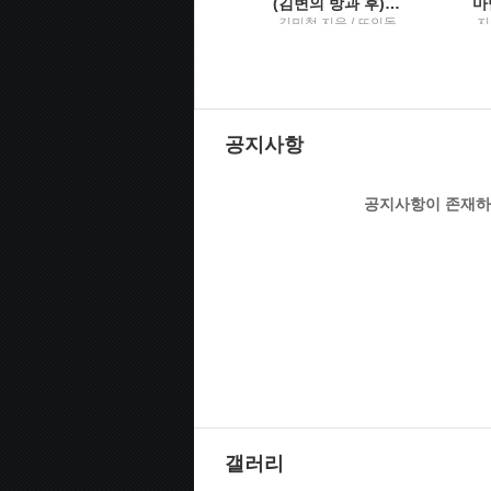
날씨의 아이
(김변의 방과 후) 법률사무소 그런 법이 어딨냐고 묻고 싶을 때
지은이: 신카이 마코토
김민철 지음 / 뜨인돌
지
; 옮긴이: 민경욱 / 대원
옮
씨아이
공지사항
공지사항이 존재하
갤러리