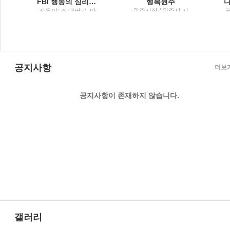
 담은 그릇 이야기
FBI 행동의 심리학말보다 정직한 7가지 몸의 단서
행복원주
이
지은이: 조 내버로, 마
원주시장 / 원주시 시
권
빈 칼린스 ; 옮긴이: 박
정홍보실
정길 / 리더스북 : 웅진
씽크빅
공지사항
더보
공지사항이 존재하지 않습니다.
갤러리