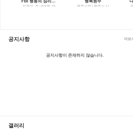
 담은 그릇 이야기
FBI 행동의 심리학말보다 정직한 7가지 몸의 단서
행복원주
이
지은이: 조 내버로, 마
원주시장 / 원주시 시
권
빈 칼린스 ; 옮긴이: 박
정홍보실
정길 / 리더스북 : 웅진
씽크빅
공지사항
더보
공지사항이 존재하지 않습니다.
갤러리