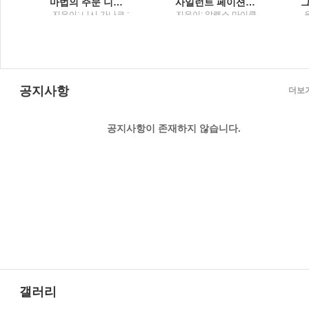
법이 어딨냐고 묻고 싶을 때
마법의 주문 니시 가나코 소설
사일런트 페이션트 알렉스 마이클리디스 장편소설
돌
지은이: 니시 가나코 ;
지은이: 알렉스 마이클
옮긴이: 이영미 / 해냄
리디스 ; 옮긴이: 남명
출판사
성 / 해냄
공지사항
더보
공지사항이 존재하지 않습니다.
갤러리