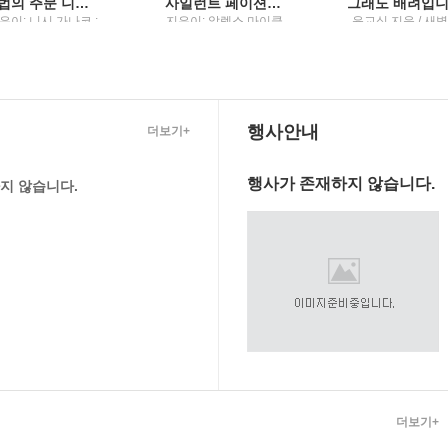
마법의 주문 니시 가나코 소설
사일런트 페이션트 알렉스 마이클리디스 장편소설
은이: 니시 가나코 ;
지은이: 알렉스 마이클
윤교식 지음 / 새
긴이: 이영미 / 해냄
리디스 ; 옮긴이: 남명
슬
출판사
성 / 해냄
행사안내
더보기+
행사가 존재하지 않습니다.
지 않습니다.
더보기+