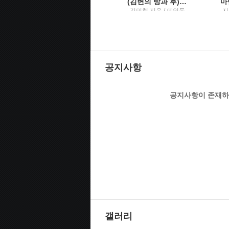
날씨의 아이
(김변의 방과 후) 법률사무소 그런 법이 어딨냐고 묻고 싶을 때
지은이: 신카이 마코토
김민철 지음 / 뜨인돌
지
; 옮긴이: 민경욱 / 대원
옮
씨아이
공지사항
공지사항이 존재하
갤러리