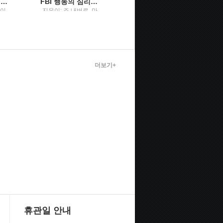
그래도 배려입니다행복을 담은 그릇 이야기
FBI 행동의 심리학말보다 정직한 7가지 몸의 단서
행복원주
벽이
지은이: 조 내버로, 마
원주시장 / 원주시 시
빈 칼린스 ; 옮긴이: 박
정홍보실
정길 / 리더스북 : 웅진
씽크빅
더보기+
휴관일 안내