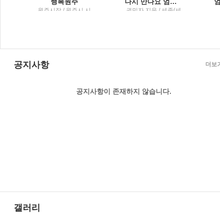
 7가지 몸의 단서
행복원주
다시 만나요 엄마 이 시대 부모들에게 전하는 권민자 수녀의 위로와 격려
마
원주시장 / 원주시 시
권민자 지음 / 세종(세
박
정홍보실
종서적)
진
공지사항
더보
공지사항이 존재하지 않습니다.
갤러리