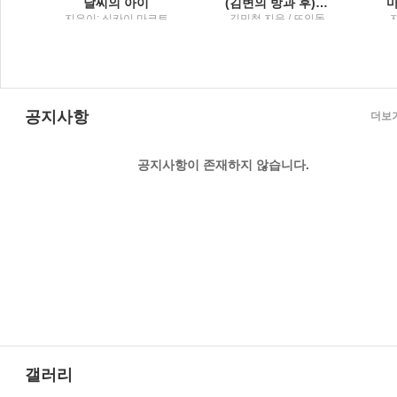
설
날씨의 아이
(김변의 방과 후) 법률사무소 그런 법이 어딨냐고 묻고 싶을 때
행
지은이: 신카이 마코토
김민철 지음 / 뜨인돌
; 옮긴이: 민경욱 / 대원
씨아이
공지사항
더보
공지사항이 존재하지 않습니다.
갤러리