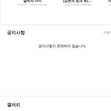
설
날씨의 아이
(김변의 방과 후) 법률사무소 그런 법이 어딨냐고 묻고 싶을 때
행
지은이: 신카이 마코토
김민철 지음 / 뜨인돌
; 옮긴이: 민경욱 / 대원
씨아이
공지사항
더보
공지사항이 존재하지 않습니다.
갤러리