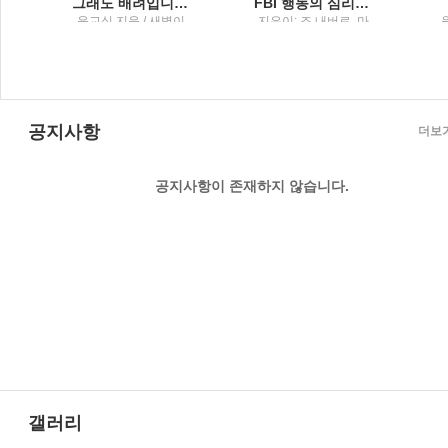
마이클리디스 장편소설
그래도 배려입니다행복을 담은 그릇 이야기
FBI 행동의 심리학말보다 정직한 7가지 몸의 단서
클
윤교식 지음 / 새벽이
지은이: 조 내버로, 마
명
슬
빈 칼린스 ; 옮긴이: 박
정길 / 리더스북 : 웅진
씽크빅
공지사항
더보
공지사항이 존재하지 않습니다.
갤러리