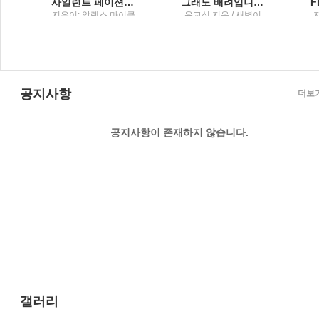
사일런트 페이션트 알렉스 마이클리디스 장편소설
그래도 배려입니다행복을 담은 그릇 이야기
;
지은이: 알렉스 마이클
윤교식 지음 / 새벽이
냄
리디스 ; 옮긴이: 남명
슬
빈
성 / 해냄
정
공지사항
더보
공지사항이 존재하지 않습니다.
갤러리