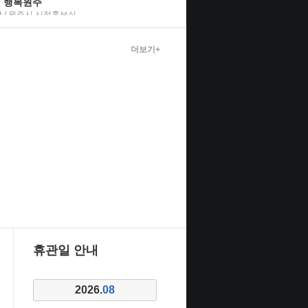
행복원주
 / 원주시 시정홍보실
더보기+
료]
없는 워킹맘의 일상 공감 에세이
 호우
휴관일 안내
냐고 묻고 싶을 때
2026.
08