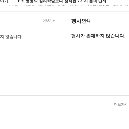
이야기
FBI 행동의 심리학말보다 정직한 7가지 몸의 단서
지은이: 조 내버로, 마빈 칼린스 ; 옮긴이: 박정길 / 리더스북 : 웅진씽크빅
원주시장
행사안내
더보기+
행사가 존재하지 않습니다.
지 않습니다.
자료]
[휴먼음성자
 전하는 권민자 수녀의 위로와 격려
엄마에겐 오프 스위치가 필요해 퇴근 
종(세종서적)
이혜선 지음 /
더보기+
텍스트데이지자료]
[텍스트데이지자료]
날씨의 아이
(김변의 방과 후) 법률사무소 그런 법이 어딨
토 ; 옮긴이: 민경욱 / 대원씨아이
김민철 지음 / 뜨인돌