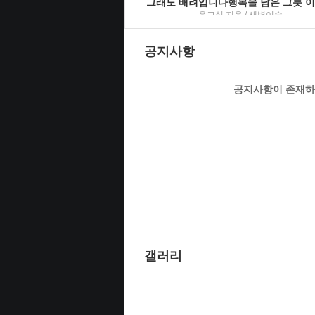
그래도 배려입니다행복을 담은 그릇 
윤교식 지음 / 새벽이슬
공지사항
공지사항이 존재하
[휴먼음성
다시 만나요 엄마 이 시대 부모들에게
권민자 지음 / 세
갤러리
[텍스트데이지자료]
[
청귤 김혜나 소설
지은이: 김혜나 / 은행나무
지은이: 신카이 마코