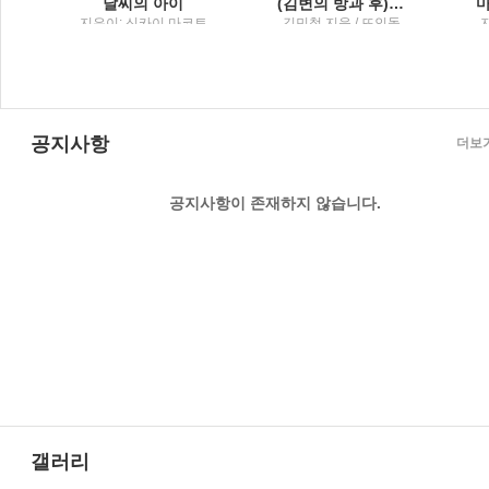
설
날씨의 아이
(김변의 방과 후) 법률사무소 그런 법이 어딨냐고 묻고 싶을 때
행
지은이: 신카이 마코토
김민철 지음 / 뜨인돌
; 옮긴이: 민경욱 / 대원
씨아이
공지사항
더보
공지사항이 존재하지 않습니다.
갤러리