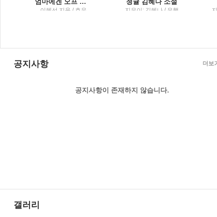
엄마에겐 오프 스위치가 필요해 퇴근 없는 워킹맘의 일상 공감 에세이
청귤 김혜나 소설
세
이혜선 지음 / 호우
지은이: 김혜나 / 은행
지
나무
;
공지사항
더보
공지사항이 존재하지 않습니다.
갤러리