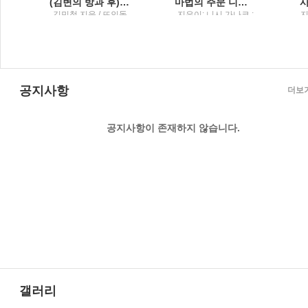
(김변의 방과 후) 법률사무소 그런 법이 어딨냐고 묻고 싶을 때
마법의 주문 니시 가나코 소설
토
김민철 지음 / 뜨인돌
지은이: 니시 가나코 ;
지
원
옮긴이: 이영미 / 해냄
출판사
공지사항
더보
공지사항이 존재하지 않습니다.
갤러리