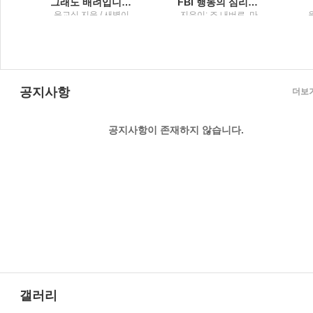
마이클리디스 장편소설
그래도 배려입니다행복을 담은 그릇 이야기
FBI 행동의 심리학말보다 정직한 7가지 몸의 단서
클
윤교식 지음 / 새벽이
지은이: 조 내버로, 마
명
슬
빈 칼린스 ; 옮긴이: 박
정길 / 리더스북 : 웅진
씽크빅
공지사항
더보
공지사항이 존재하지 않습니다.
갤러리