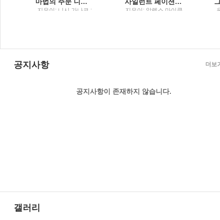
법이 어딨냐고 묻고 싶을 때
마법의 주문 니시 가나코 소설
사일런트 페이션트 알렉스 마이클리디스 장편소설
돌
지은이: 니시 가나코 ;
지은이: 알렉스 마이클
옮긴이: 이영미 / 해냄
리디스 ; 옮긴이: 남명
출판사
성 / 해냄
공지사항
더보
공지사항이 존재하지 않습니다.
갤러리