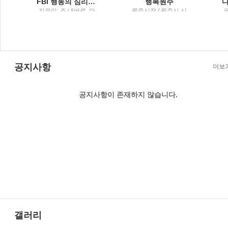
 담은 그릇 이야기
FBI 행동의 심리학말보다 정직한 7가지 몸의 단서
행복원주
이
지은이: 조 내버로, 마
원주시장 / 원주시 시
권
빈 칼린스 ; 옮긴이: 박
정홍보실
정길 / 리더스북 : 웅진
씽크빅
공지사항
더보
공지사항이 존재하지 않습니다.
갤러리