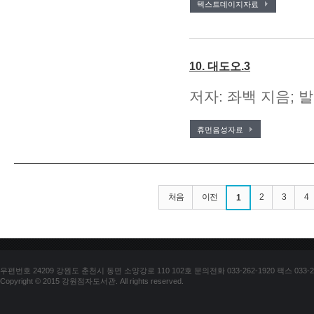
텍스트데이지자료
10. 대도오.3
저자: 좌백 지음; 발
휴먼음성자료
처음
이전
2
3
4
1
우편번호 24209 강원도 춘천시 동면 소양강로 110 102호 문의전화 033-262-1920 팩스 033-25
Copyright © 2015 강원점자도서관. All rights reserved.