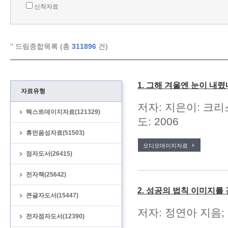
신착자료
'
' 드림종합목록 (총
311896
건)
1. 그해 겨울엔 눈이 내렸
자료유형
저자: 지은이: 크리
텍스트데이지자료(121329)
도: 2006
휴먼음성자료(51503)
오디오데이지자료
점자도서(26415)
전자책(25642)
2. 성공의 법칙 이미지를
큰글자도서(15447)
저자: 정연아 지음; 
전자점자도서(12390)