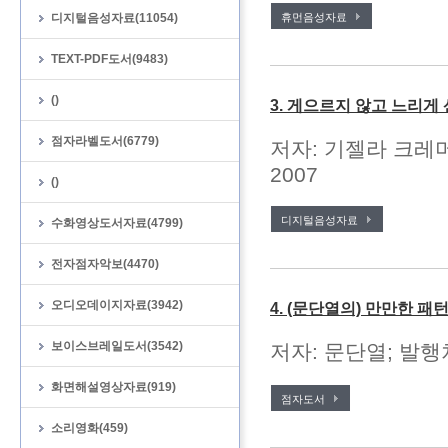
디지털음성자료(11054)
휴먼음성자료
TEXT-PDF도서(9483)
()
3. 게으르지 않고 느리게
점자라벨도서(6779)
저자: 기젤라 크레머
2007
()
디지털음성자료
수화영상도서자료(4799)
전자점자악보(4470)
오디오데이지자료(3942)
4. (문단열의) 만만한 
보이스브레일도서(3542)
저자: 문단열; 발행처
화면해설영상자료(919)
점자도서
소리영화(459)