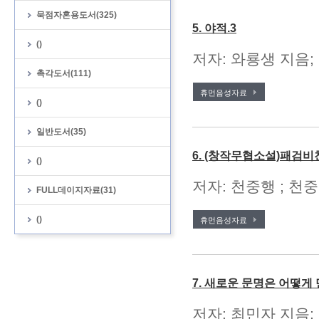
묵점자혼용도서(325)
5. 야적.3
()
저자: 와룡생 지음;
촉각도서(111)
휴먼음성자료
()
일반도서(35)
6. (창작무협소설)패검비
()
저자: 천중행 ; 천중
FULL데이지자료(31)
()
휴먼음성자료
7. 새로운 문명은 어떻
저자: 최민자 지음;