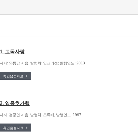
1. 고독사랑
저자: 와룡강 지음; 발행처: 인크리션; 발행연도: 2013
휴먼음성자료
2. 영웅호가행
저자: 검궁인 지음; 발행처: 초록배; 발행연도: 1997
휴먼음성자료