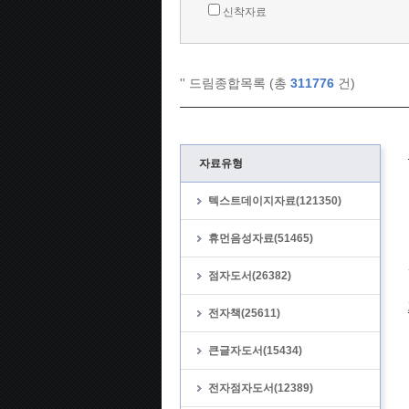
신착자료
'
' 드림종합목록 (총
311776
건)
자료유형
텍스트데이지자료(121350)
휴먼음성자료(51465)
점자도서(26382)
전자책(25611)
큰글자도서(15434)
전자점자도서(12389)