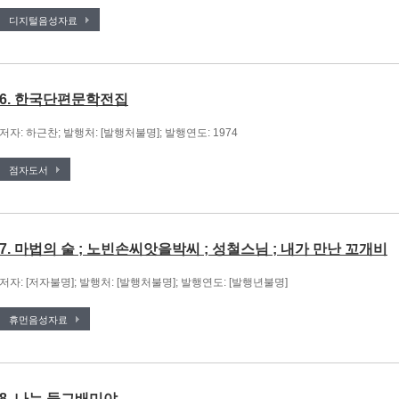
디지털음성자료
6. 한국단편문학전집
저자: 하근찬; 발행처: [발행처불명]; 발행연도: 1974
점자도서
7. 마법의 술 ; 노빈손씨앗을박씨 ; 성철스님 ; 내가 만난 꼬개비
저자: [저자불명]; 발행처: [발행처불명]; 발행연도: [발행년불명]
휴먼음성자료
8. 나는 둥그배미야