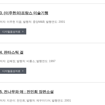
3. (이주헌의)프랑스 미술기행
저자: 이주헌 지음; 발행처: 중앙M&B; 발행연도: 2001
디지털음성자료
4. 판타스틱 걸
저자: 김혜정; 발행처: 비룡소; 발행연도: 1997
디지털음성자료
5. 전나무와 매 : 전민희 장편소설
저자: 지은이: 전민희; 발행처: 제우미디어; 발행연도: 2001