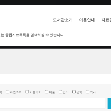
메인메뉴 바로가기
본문 바로가기
도서관소개
이용안내
자료
학
자연과학
기술과학
예술
언어
문학
역사