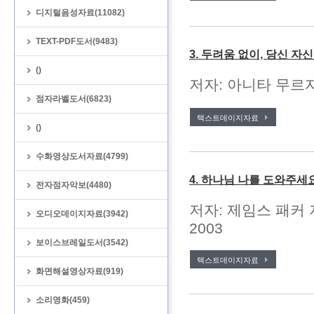
디지털음성자료(11082)
TEXT-PDF도서(9483)
3. 두려움 없이, 당신 자
()
저자: 아니타 무르자
점자라벨도서(6823)
텍스트데이지자료
()
수화영상도서자료(4799)
4. 하나님 나를 도와주세
전자점자악보(4480)
저자: 제임스 패커 
오디오데이지자료(3942)
2003
보이스브레일도서(3542)
텍스트데이지자료
화면해설영상자료(919)
소리영화(459)