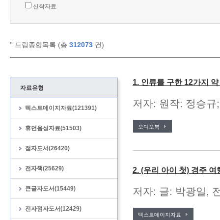
신착자료
'
' 드림종합목록 (총
312073
건)
1. 인류를 구한 12가지 
자료유형
저자: 원작: 정승규;
텍스트데이지자료(121391)
오디오북
휴먼음성자료(51503)
점자도서(26420)
전자책(25629)
2. (우리 아이 첫) 경주 여
큰글자도서(15449)
저자: 글: 박광일, 
전자점자도서(12429)
텍스트데이지자료