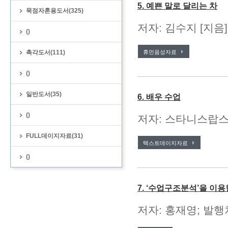
5. 예쁜 말로 달리는 차
묵점자혼용도서(325)
저자: 김수지 [지음
()
촉각도서(111)
휴먼음성자료
()
일반도서(35)
6. 배우 수업
()
저자: 스타니스랍스키 
FULL데이지자료(31)
텍스트데이지자료
()
7. ‘수업구조분석’을 이
저자: 홍재영; 발행