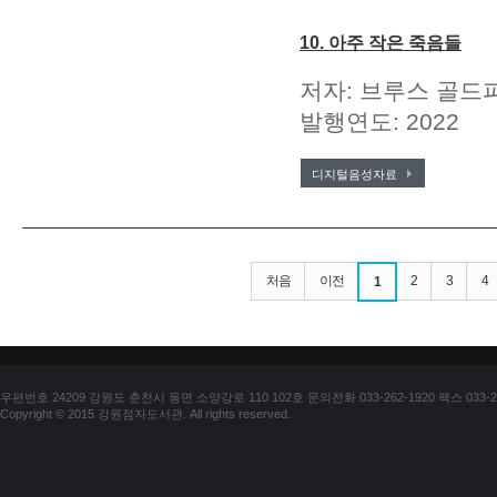
10. 아주 작은 죽음들
저자: 브루스 골드파
발행연도: 2022
디지털음성자료
처음
이전
2
3
4
1
우편번호 24209 강원도 춘천시 동면 소양강로 110 102호 문의전화 033-262-1920 팩스 033-25
Copyright © 2015 강원점자도서관. All rights reserved.