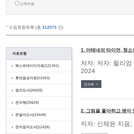
신착자료
'
' 드림종합목록 (총
312073
건)
1. 아테네의 타이먼, 청
자료유형
저자: 저자: 윌리엄
텍스트데이지자료(121391)
2024
휴먼음성자료(51503)
전자책
점자도서(26420)
전자책(25629)
2. 그림을 좋아하고 병이
큰글자도서(15449)
저자: 신채윤 지음;
전자점자도서(12429)