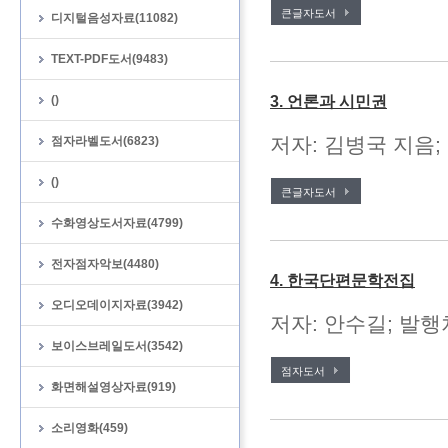
큰글자도서
디지털음성자료(11082)
TEXT-PDF도서(9483)
()
3. 언론과 시민권
저자: 김병국 지음;
점자라벨도서(6823)
()
큰글자도서
수화영상도서자료(4799)
전자점자악보(4480)
4. 한국단편문학전집
오디오데이지자료(3942)
저자: 안수길; 발행처
보이스브레일도서(3542)
점자도서
화면해설영상자료(919)
소리영화(459)