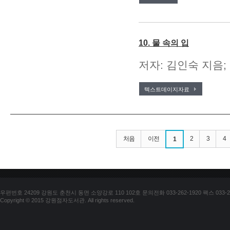
10. 물 속의 입
저자: 김인숙 지음;
텍스트데이지자료
처음
이전
2
3
4
1
우편번호 24209 강원도 춘천시 동면 소양강로 110 102호 문의전화 033-262-1920 팩스 033-25
Copyright © 2015 강원점자도서관. All rights reserved.