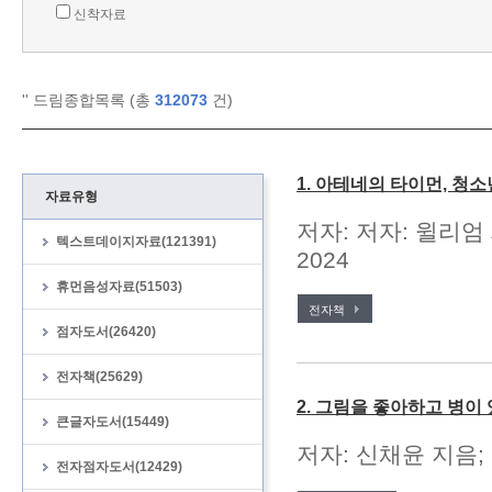
신착자료
'
' 드림종합목록 (총
312073
건)
1. 아테네의 타이먼, 청
자료유형
저자: 저자: 윌리엄
텍스트데이지자료(121391)
2024
휴먼음성자료(51503)
전자책
점자도서(26420)
전자책(25629)
2. 그림을 좋아하고 병이
큰글자도서(15449)
저자: 신채윤 지음;
전자점자도서(12429)