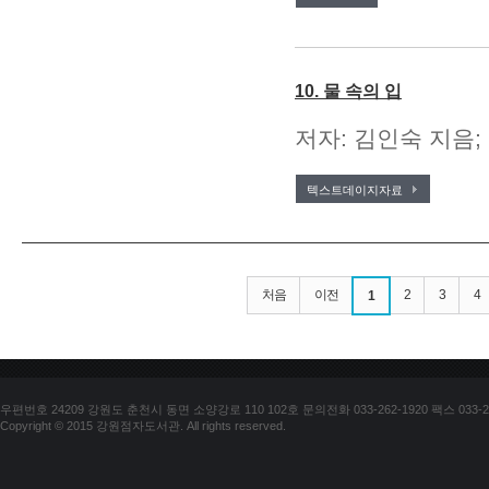
10. 물 속의 입
저자: 김인숙 지음;
텍스트데이지자료
처음
이전
2
3
4
1
우편번호 24209 강원도 춘천시 동면 소양강로 110 102호 문의전화 033-262-1920 팩스 033-25
Copyright © 2015 강원점자도서관. All rights reserved.