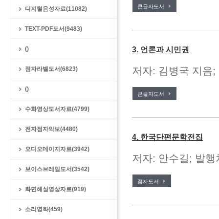
큰글자도서
디지털음성자료(11082)
TEXT-PDF도서(9483)
()
3. 언론과 시민권
저자: 김병국 지음;
점자라벨도서(6823)
()
큰글자도서
수화영상도서자료(4799)
전자점자악보(4480)
4. 한국단편문학전집
오디오데이지자료(3942)
저자: 안수길; 발행처
보이스브레일도서(3542)
점자도서
화면해설영상자료(919)
소리영화(459)