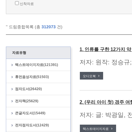
신착자료
'
' 드림종합목록 (총
312073
건)
1. 인류를 구한 12가지 
자료유형
저자: 원작: 정승규;
텍스트데이지자료(121391)
오디오북
휴먼음성자료(51503)
점자도서(26420)
전자책(25629)
2. (우리 아이 첫) 경주 여
큰글자도서(15449)
저자: 글: 박광일, 
전자점자도서(12429)
텍스트데이지자료