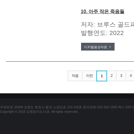
10. 아주 작은 죽음들
저자: 브루스 골드파
발행연도: 2022
디지털음성자료
처음
이전
2
3
4
1
우편번호 24209 강원도 춘천시 동면 소양강로 110 102호 문의전화 033-262-1920 팩스 033-25
Copyright © 2015 강원점자도서관. All rights reserved.