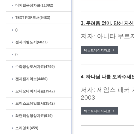
디지털음성자료(11082)
TEXT-PDF도서(9483)
3. 두려움 없이, 당신 자
()
저자: 아니타 무르자
점자라벨도서(6823)
텍스트데이지자료
()
수화영상도서자료(4799)
4. 하나님 나를 도와주세
전자점자악보(4480)
저자: 제임스 패커 
오디오데이지자료(3942)
2003
보이스브레일도서(3542)
텍스트데이지자료
화면해설영상자료(919)
소리영화(459)