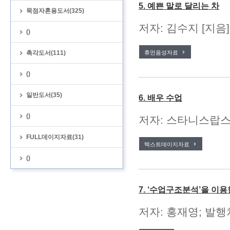
5. 예쁜 말로 달리는 차
묵점자혼용도서(325)
저자: 김수지 [지음
()
촉각도서(111)
휴먼음성자료
()
일반도서(35)
6. 배우 수업
()
저자: 스타니스랍스키 
FULL데이지자료(31)
텍스트데이지자료
()
7. ‘수업구조분석’을 이
저자: 홍재영; 발행