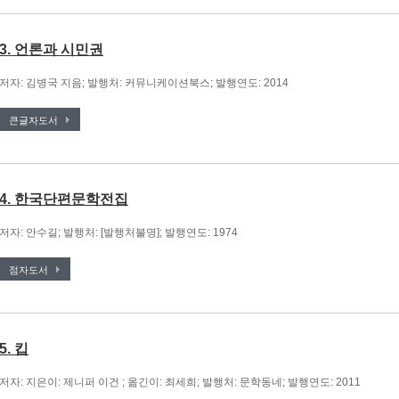
3. 언론과 시민권
저자: 김병국 지음; 발행처: 커뮤니케이션북스; 발행연도: 2014
큰글자도서
4. 한국단편문학전집
저자: 안수길; 발행처: [발행처불명]; 발행연도: 1974
점자도서
5. 킵
저자: 지은이: 제니퍼 이건 ; 옮긴이: 최세희; 발행처: 문학동네; 발행연도: 2011