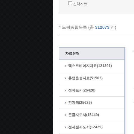
신착자료
'
' 드림종합목록 (총
312073
건)
자료유형
텍스트데이지자료(121391)
휴먼음성자료(51503)
점자도서(26420)
전자책(25629)
큰글자도서(15449)
전자점자도서(12429)