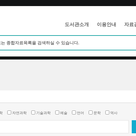
메인메뉴 바로가기
본문 바로가기
도서관소개
이용안내
자료
학
자연과학
기술과학
예술
언어
문학
역사