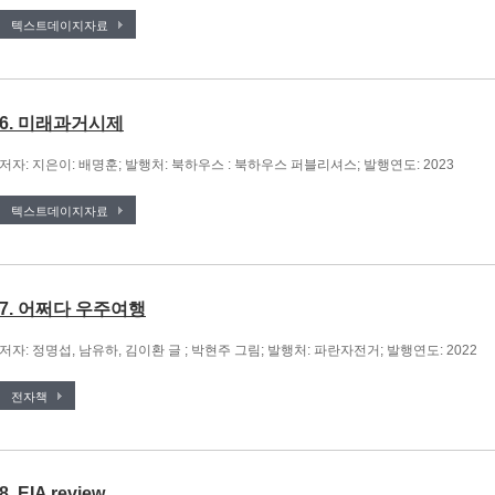
텍스트데이지자료
6. 미래과거시제
저자: 지은이: 배명훈; 발행처: 북하우스 : 북하우스 퍼블리셔스; 발행연도: 2023
텍스트데이지자료
7. 어쩌다 우주여행
저자: 정명섭, 남유하, 김이환 글 ; 박현주 그림; 발행처: 파란자전거; 발행연도: 2022
전자책
8. EIA review