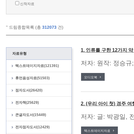
신착자료
'
' 드림종합목록 (총
312073
건)
1. 인류를 구한 12가지 
자료유형
저자: 원작: 정승규;
텍스트데이지자료(121391)
오디오북
휴먼음성자료(51503)
점자도서(26420)
전자책(25629)
2. (우리 아이 첫) 경주 여
큰글자도서(15449)
저자: 글: 박광일, 
전자점자도서(12429)
텍스트데이지자료