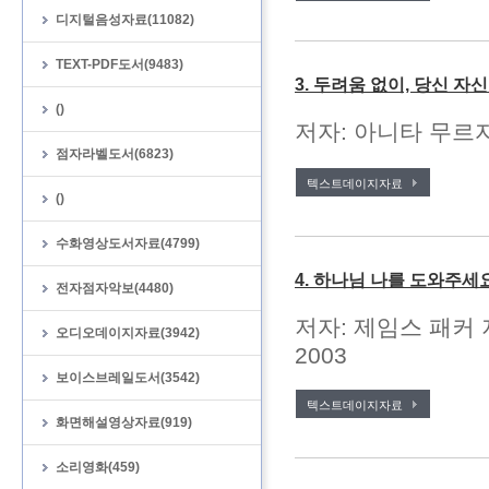
디지털음성자료(11082)
TEXT-PDF도서(9483)
3. 두려움 없이, 당신 자
()
저자: 아니타 무르자
점자라벨도서(6823)
텍스트데이지자료
()
수화영상도서자료(4799)
4. 하나님 나를 도와주세
전자점자악보(4480)
저자: 제임스 패커 
오디오데이지자료(3942)
2003
보이스브레일도서(3542)
텍스트데이지자료
화면해설영상자료(919)
소리영화(459)