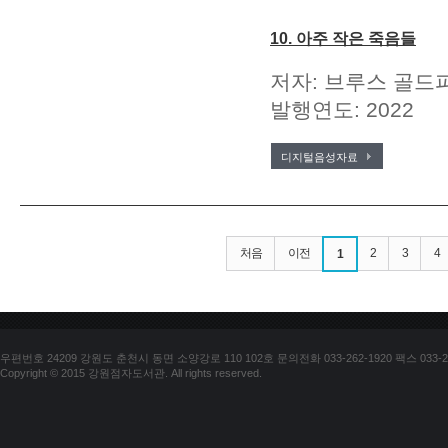
10. 아주 작은 죽음들
저자: 브루스 골드파
발행연도: 2022
디지털음성자료
처음
이전
2
3
4
1
우편번호 24209 강원도 춘천시 동면 소양강로 110 102호 문의전화 033-262-1920 팩스 033-25
Copyright © 2015 강원점자도서관. All rights reserved.