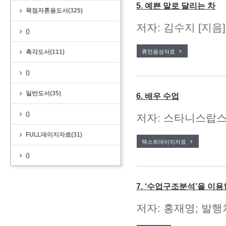
5. 예쁜 말로 달리는 차
묵점자혼용도서(325)
저자: 김수지 [지음
()
촉각도서(111)
휴먼음성자료
()
일반도서(35)
6. 배우 수업
()
저자: 스타니스랍스키 
FULL데이지자료(31)
텍스트데이지자료
()
7. ‘수업구조분석’을 이
저자: 홍재영; 발행