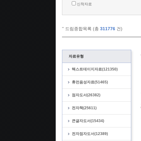
신착자료
'
' 드림종합목록 (총
311776
건)
자료유형
텍스트데이지자료(121350)
휴먼음성자료(51465)
점자도서(26382)
전자책(25611)
큰글자도서(15434)
전자점자도서(12389)