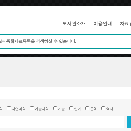
메인메뉴 바로가기
본문 바로가기
도서관소개
이용안내
자료
학
자연과학
기술과학
예술
언어
문학
역사