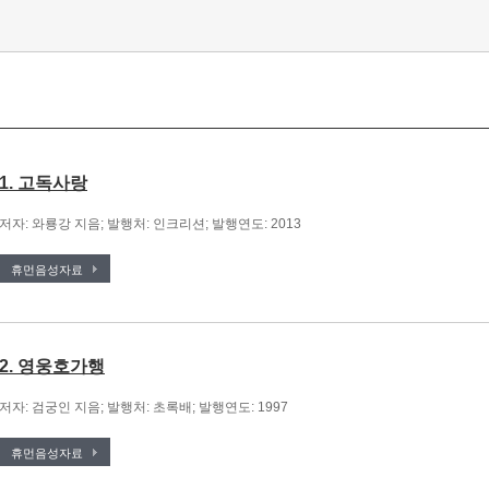
1. 고독사랑
저자: 와룡강 지음; 발행처: 인크리션; 발행연도: 2013
휴먼음성자료
2. 영웅호가행
저자: 검궁인 지음; 발행처: 초록배; 발행연도: 1997
휴먼음성자료