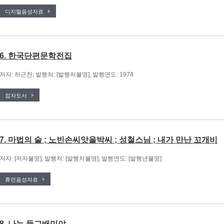
디지털음성자료
6. 한국단편문학전집
저자: 하근찬; 발행처: [발행처불명]; 발행연도: 1974
점자도서
7. 마법의 술 ; 노빈손씨앗을박씨 ; 성철스님 ; 내가 만난 꼬개비
저자: [저자불명]; 발행처: [발행처불명]; 발행연도: [발행년불명]
휴먼음성자료
8. 나는 둥그배미야