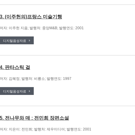
3. (이주헌의)프랑스 미술기행
저자: 이주헌 지음; 발행처: 중앙M&B; 발행연도: 2001
디지털음성자료
4. 판타스틱 걸
저자: 김혜정; 발행처: 비룡소; 발행연도: 1997
디지털음성자료
5. 전나무와 매 : 전민희 장편소설
저자: 지은이: 전민희; 발행처: 제우미디어; 발행연도: 2001