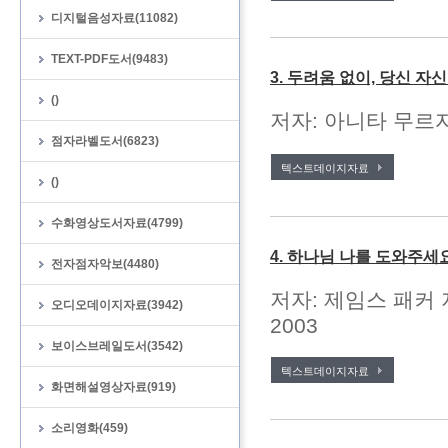
디지털음성자료(11082)
TEXT-PDF도서(9483)
3. 두려움 없이, 당신 자
()
저자: 아니타 무르자
점자라벨도서(6823)
텍스트데이지자료
()
수화영상도서자료(4799)
4. 하나님 나를 도와주세
전자점자악보(4480)
저자: 제임스 패커 
오디오데이지자료(3942)
2003
보이스브레일도서(3542)
텍스트데이지자료
화면해설영상자료(919)
소리영화(459)