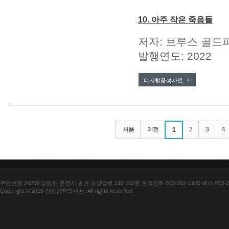
10. 아주 작은 죽음들
저자: 브루스 골드파
발행연도: 2022
디지털음성자료
처음
이전
2
3
4
1
우편번호 24209 강원도 춘천시 동면 소양강로 110 102호 문의전화 033-262-1920 팩스 033-25
Copyright © 2015 강원점자도서관. All rights reserved.