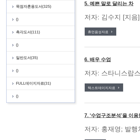
5. 예쁜 말로 달리는 차
묵점자혼용도서(325)
저자: 김수지 [지음
()
촉각도서(111)
휴먼음성자료
()
일반도서(35)
6. 배우 수업
()
저자: 스타니스랍스키 
FULL데이지자료(31)
텍스트데이지자료
()
7. ‘수업구조분석’을 이
저자: 홍재영; 발행