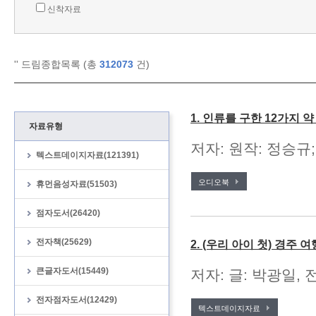
신착자료
'
' 드림종합목록 (총
312073
건)
1. 인류를 구한 12가지 
자료유형
저자: 원작: 정승규;
텍스트데이지자료(121391)
오디오북
휴먼음성자료(51503)
점자도서(26420)
전자책(25629)
2. (우리 아이 첫) 경주 여
큰글자도서(15449)
저자: 글: 박광일, 
전자점자도서(12429)
텍스트데이지자료