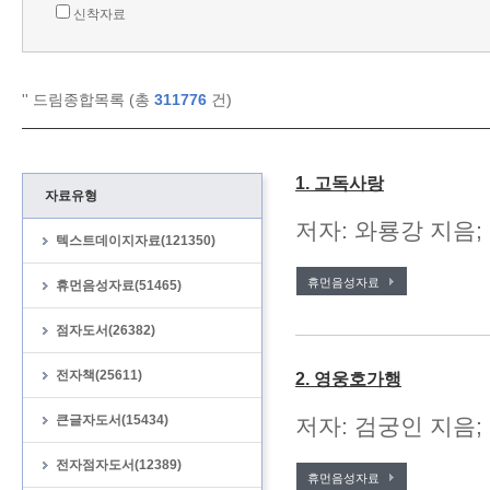
신착자료
'
' 드림종합목록 (총
311776
건)
1. 고독사랑
자료유형
저자: 와룡강 지음;
텍스트데이지자료(121350)
휴먼음성자료
휴먼음성자료(51465)
점자도서(26382)
전자책(25611)
2. 영웅호가행
큰글자도서(15434)
저자: 검궁인 지음; 
전자점자도서(12389)
휴먼음성자료