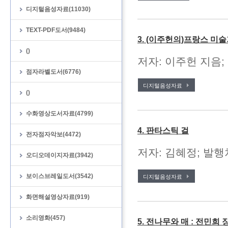
디지털음성자료(11030)
TEXT-PDF도서(9484)
3. (이주헌의)프랑스 미
()
저자: 이주헌 지음; 
점자라벨도서(6776)
디지털음성자료
()
수화영상도서자료(4799)
4. 판타스틱 걸
전자점자악보(4472)
저자: 김혜정; 발행처
오디오데이지자료(3942)
보이스브레일도서(3542)
디지털음성자료
화면해설영상자료(919)
소리영화(457)
5. 전나무와 매 : 전민희