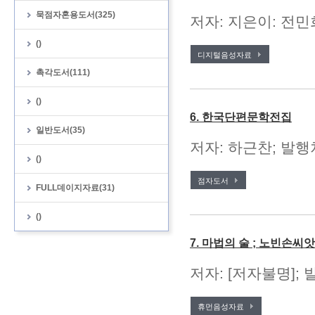
묵점자혼용도서(325)
저자: 지은이: 전민
()
디지털음성자료
촉각도서(111)
()
6. 한국단편문학전집
일반도서(35)
저자: 하근찬; 발행처
()
점자도서
FULL데이지자료(31)
()
7. 마법의 술 ; 노빈손씨
저자: [저자불명];
휴먼음성자료