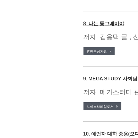
8. 나는 둥그배미야
저자: 김용택 글 ; 
휴먼음성자료
9. MEGA STUDY 사회
저자: 메가스터디 편
보이스브레일도서
10. 예언자 대학 중용(오