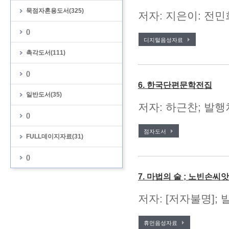
묵점자혼용도서(325)
저자: 지은이: 전민
()
디지털음성자료
촉각도서(111)
()
6. 한국단편문학전집
일반도서(35)
저자: 하근찬; 발행처
()
점자도서
FULL데이지자료(31)
()
7. 마법의 술 ; 노빈손씨
저자: [저자불명];
휴먼음성자료