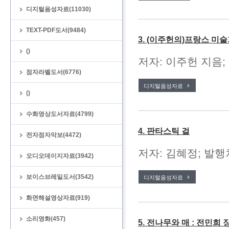
디지털음성자료(11030)
TEXT-PDF도서(9484)
3. (이주헌의)프랑스 미
()
저자: 이주헌 지음; 
점자라벨도서(6776)
디지털음성자료
()
수화영상도서자료(4799)
4. 판타스틱 걸
전자점자악보(4472)
저자: 김혜정; 발행처
오디오데이지자료(3942)
보이스브레일도서(3542)
디지털음성자료
화면해설영상자료(919)
소리영화(457)
5. 전나무와 매 : 전민희