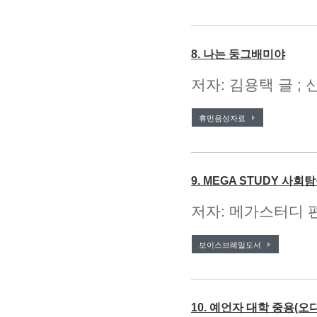
8. 나는 둥그배미야
저자: 김용택 글 ; 
휴먼음성자료
9. MEGA STUDY 사회
저자: 메가스터디 편
보이스브레일도서
10. 예언자 대학 중용(오