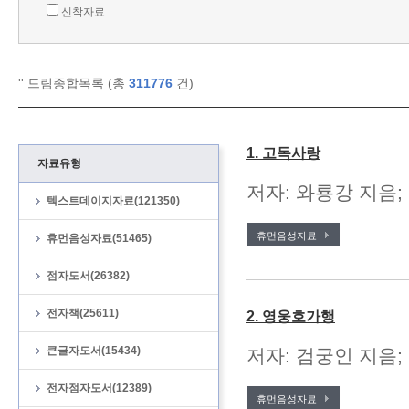
신착자료
'
' 드림종합목록 (총
311776
건)
1. 고독사랑
자료유형
저자: 와룡강 지음;
텍스트데이지자료(121350)
휴먼음성자료
휴먼음성자료(51465)
점자도서(26382)
전자책(25611)
2. 영웅호가행
큰글자도서(15434)
저자: 검궁인 지음; 
전자점자도서(12389)
휴먼음성자료