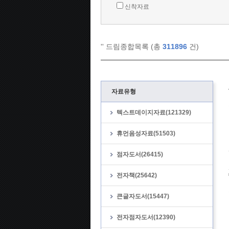
신착자료
'
' 드림종합목록 (총
311896
건)
자료유형
텍스트데이지자료(121329)
휴먼음성자료(51503)
점자도서(26415)
전자책(25642)
큰글자도서(15447)
전자점자도서(12390)