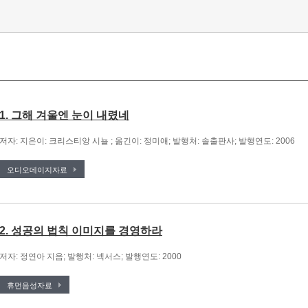
1. 그해 겨울엔 눈이 내렸네
저자: 지은이: 크리스티앙 시뇰 ; 옮긴이: 정미애; 발행처: 솔출판사; 발행연도: 2006
오디오데이지자료
2. 성공의 법칙 이미지를 경영하라
저자: 정연아 지음; 발행처: 넥서스; 발행연도: 2000
휴먼음성자료