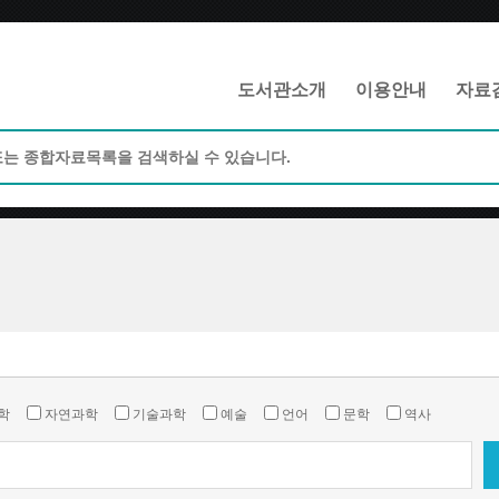
메인메뉴 바로가기
본문 바로가기
도서관소개
이용안내
자료
학
자연과학
기술과학
예술
언어
문학
역사