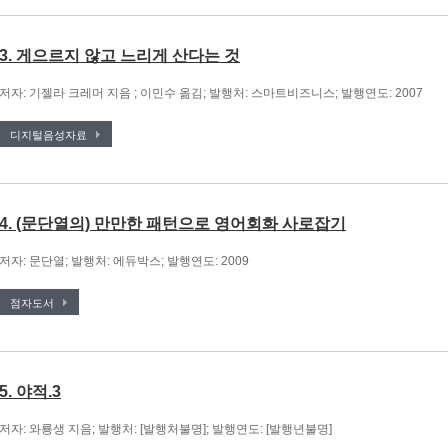
3. 게으르지 않고 느리게 산다는 것
저자: 기젤라 크레머 지음 ; 이민수 옮김; 발행처: 스마트비즈니스; 발행연도: 2007
디지털음성자료
4. (문단열의) 만만한 패턴으로 영어회화 사로잡기
저자: 문단열; 발행처: 에듀박스; 발행연도: 2009
점자도서
5. 야적.3
저자: 와룡생 지음; 발행처: [발행처불명]; 발행연도: [발행년불명]