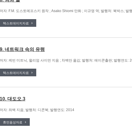
저자: F.M. 도스토예프스키 원작 ; Asako Shiomi 만화 ; 이규영 역; 발행처: 북박스; 발행
텍스트데이지자료
9. 네트워크 속의 유령
저자: 케빈 미트닉, 윌리엄 사이먼 지음 ; 차백만 옮김; 발행처: 에이콘출판; 발행연도: 2
텍스트데이지자료
10. 대도오.3
저자: 좌백 지음; 발행처: 디콘북; 발행연도: 2014
휴먼음성자료