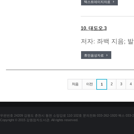
텍스트데이지자료
10. 대도오.3
저자: 좌백 지음; 발
휴먼음성자료
처음
이전
2
3
4
1
우편번호 24209 강원도 춘천시 동면 소양강로 110 102호 문의전화 033-262-1920 팩스 033-25
Copyright © 2015 강원점자도서관. All rights reserved.