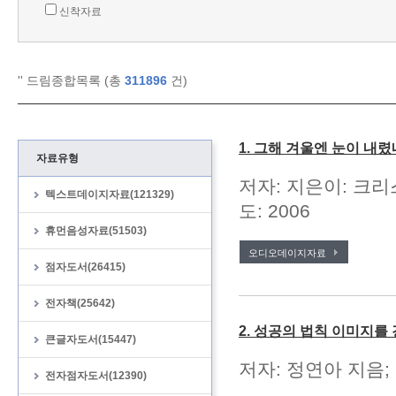
신착자료
'
' 드림종합목록 (총
311896
건)
1. 그해 겨울엔 눈이 내렸
자료유형
저자: 지은이: 크리
텍스트데이지자료(121329)
도: 2006
휴먼음성자료(51503)
오디오데이지자료
점자도서(26415)
전자책(25642)
2. 성공의 법칙 이미지를
큰글자도서(15447)
저자: 정연아 지음; 
전자점자도서(12390)