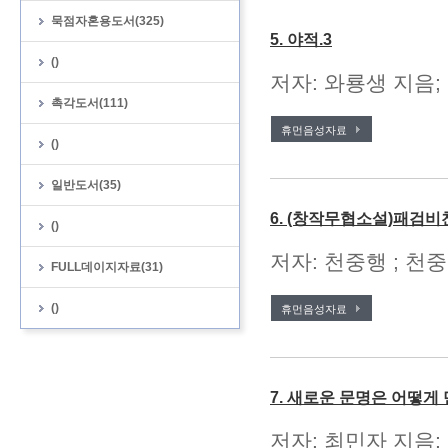
묵점자혼용도서(325)
5. 야적.3
()
저자: 와룡생 지음;
촉각도서(111)
휴먼음성자료
()
일반도서(35)
6. (창작무협소설)패검비
()
저자: 천중행 ; 천중
FULL데이지자료(31)
()
휴먼음성자료
7. 새로운 문명은 어떻
저자: 최민자 지음;