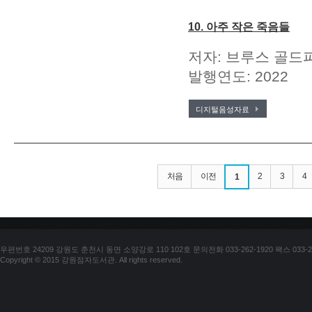
10. 아주 작은 죽음들
저자: 브루스 골드파
발행연도: 2022
디지털음성자료
처음
이전
2
3
4
1
우편번호 24209 강원도 춘천시 동면 소양강로 110 102호 문의전화 033-262-1920 팩스 033-25
Copyright © 2015 강원점자도서관. All rights reserved.