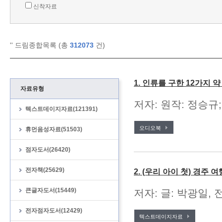
신착자료
'
' 드림종합목록 (총
312073
건)
1. 인류를 구한 12가지 
자료유형
저자: 원작: 정승규;
텍스트데이지자료(121391)
오디오북
휴먼음성자료(51503)
점자도서(26420)
전자책(25629)
2. (우리 아이 첫) 경주 여
큰글자도서(15449)
저자: 글: 박광일, 
전자점자도서(12429)
텍스트데이지자료