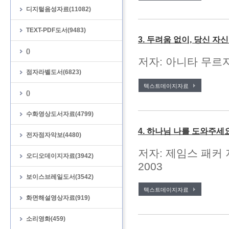
디지털음성자료(11082)
TEXT-PDF도서(9483)
3. 두려움 없이, 당신 자
()
저자: 아니타 무르자
점자라벨도서(6823)
텍스트데이지자료
()
수화영상도서자료(4799)
4. 하나님 나를 도와주세
전자점자악보(4480)
저자: 제임스 패커 
오디오데이지자료(3942)
2003
보이스브레일도서(3542)
텍스트데이지자료
화면해설영상자료(919)
소리영화(459)