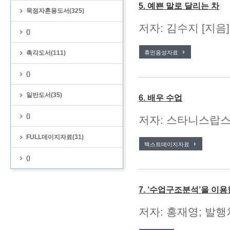
5. 예쁜 말로 달리는 차
묵점자혼용도서(325)
저자: 김수지 [지음
()
촉각도서(111)
휴먼음성자료
()
일반도서(35)
6. 배우 수업
()
저자: 스타니스랍스키 
FULL데이지자료(31)
텍스트데이지자료
()
7. ‘수업구조분석’을 이
저자: 홍재영; 발행