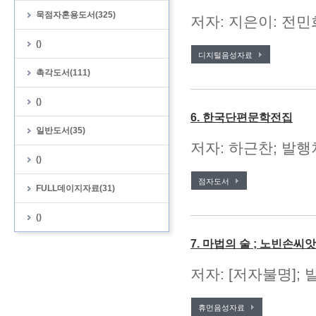
묵점자혼용도서(325)
저자: 지은이: 전민
()
디지털음성자료
촉각도서(111)
()
6. 한국단편문학전집
일반도서(35)
저자: 하근찬; 발행처
()
점자도서
FULL데이지자료(31)
()
7. 마법의 술 ; 노빈손씨
저자: [저자불명];
휴먼음성자료