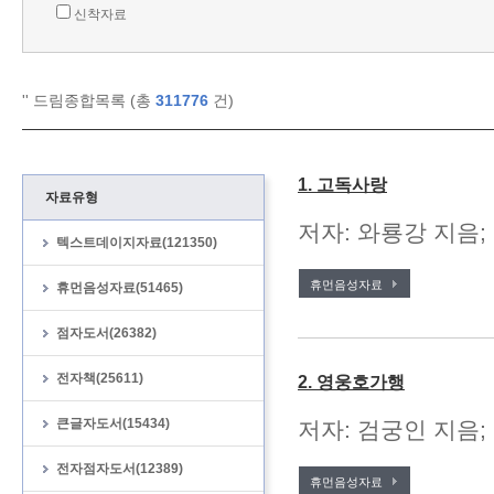
신착자료
'
' 드림종합목록 (총
311776
건)
1. 고독사랑
자료유형
저자: 와룡강 지음;
텍스트데이지자료(121350)
휴먼음성자료
휴먼음성자료(51465)
점자도서(26382)
전자책(25611)
2. 영웅호가행
큰글자도서(15434)
저자: 검궁인 지음; 
전자점자도서(12389)
휴먼음성자료