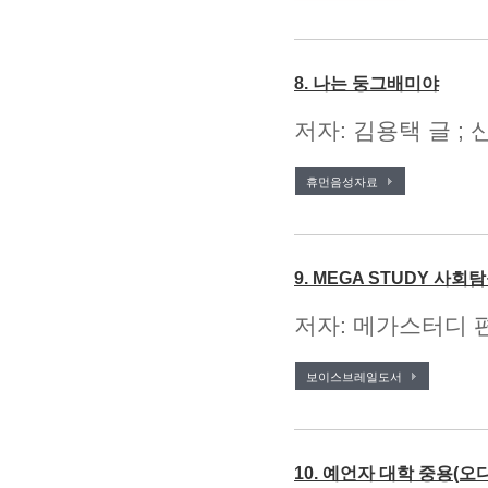
8. 나는 둥그배미야
저자: 김용택 글 ; 
휴먼음성자료
9. MEGA STUDY 사회
저자: 메가스터디 편
보이스브레일도서
10. 예언자 대학 중용(오