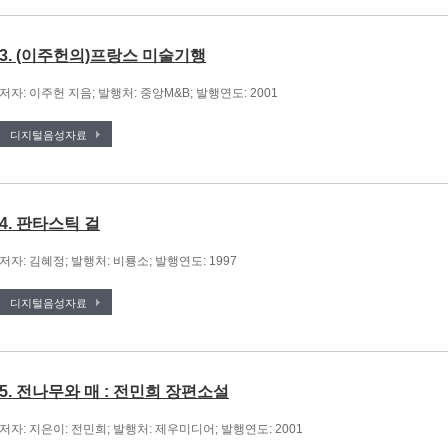
3. (이주헌의)프랑스 미술기행
저자: 이주헌 지음; 발행처: 중앙M&B; 발행연도: 2001
디지털음성자료
4. 판타스틱 걸
저자: 김혜정; 발행처: 비룡소; 발행연도: 1997
디지털음성자료
5. 전나무와 매 : 전민희 장편소설
저자: 지은이: 전민희; 발행처: 제우미디어; 발행연도: 2001