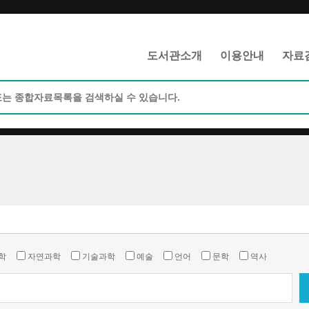
메인메뉴 바로가기
본문 바로가기
도서관소개
이용안내
자료
학
자연과학
기술과학
예술
언어
문학
역사