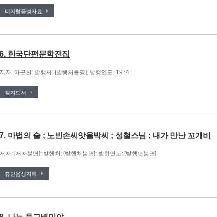
디지털음성자료
6. 한국단편문학전집
저자: 하근찬; 발행처: [발행처불명]; 발행연도: 1974
점자도서
7. 마법의 술 ; 노빈손씨앗을박씨 ; 성철스님 ; 내가 만난 꼬개비
저자: [저자불명]; 발행처: [발행처불명]; 발행연도: [발행년불명]
휴먼음성자료
8. 나는 둥그배미야