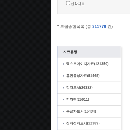
신착자료
'
' 드림종합목록 (총
311776
건)
자료유형
텍스트데이지자료(121350)
휴먼음성자료(51465)
점자도서(26382)
전자책(25611)
큰글자도서(15434)
전자점자도서(12389)