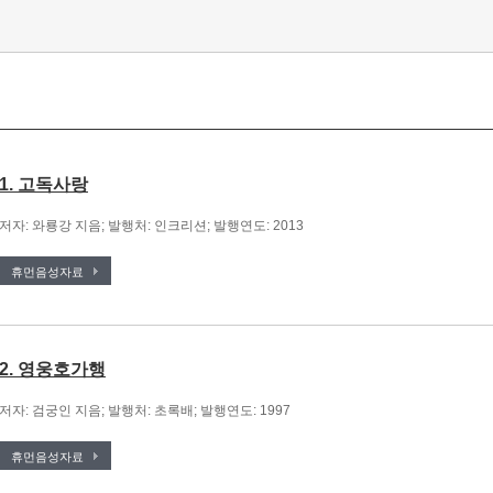
1. 고독사랑
저자: 와룡강 지음; 발행처: 인크리션; 발행연도: 2013
휴먼음성자료
2. 영웅호가행
저자: 검궁인 지음; 발행처: 초록배; 발행연도: 1997
휴먼음성자료